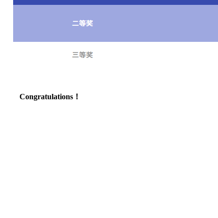
Congratulations！
学校电话：028 8611 9871
学校地址：成都市文庙前街93号，成都石室中学对外交流中心
楼
Copyright 2006-2019 Dipont Education Management Group All
rights reserved