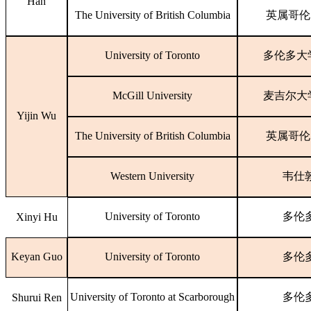
Han
The University of British Columbia
英属哥伦
University of Toronto
多伦多大
McGill University
麦吉尔大
Yijin Wu
The University of British Columbia
英属哥伦
Western University
韦仕
University of Toronto
多伦
Xinyi Hu
Keyan Guo
University of Toronto
多伦
University of Toronto at Scarborough
多伦
Shurui Ren