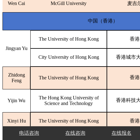
Wen Cai
McGill University
麦吉
中国（香港）
The University of Hong Kong
香港
Jingyan Yu
City University of Hong Kong
香港城市
Zhidong
香港
The University of Hong Kong
Feng
The Hong Kong University of
香港科技
Yijin Wu
Science and Technology
Xinyi Hu
The University of Hong Kong
香港
电话咨询
在线咨询
在线报名
The University of Hong Kong
香港