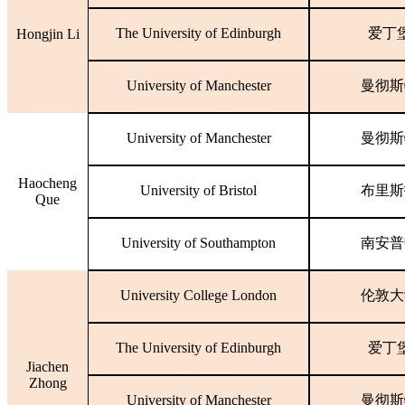
The University of Edinburgh
爱丁
Hongjin Li
University of Manchester
曼彻斯
University of Manchester
曼彻斯
Haocheng
University of Bristol
布里斯
Que
University of Southampton
南安普
University College London
伦敦大
The University of Edinburgh
爱丁
Jiachen
Zhong
University of Manchester
曼彻斯