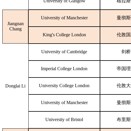
University of Glasgow
格拉斯
University of Manchester
曼彻斯
Jiangnan
Chang
King's College London
伦敦国
University of Cambridge
剑桥
Imperial College London
帝国理
University College London
伦敦大
Donglai Li
University of Manchester
曼彻斯
University of Bristol
布里斯