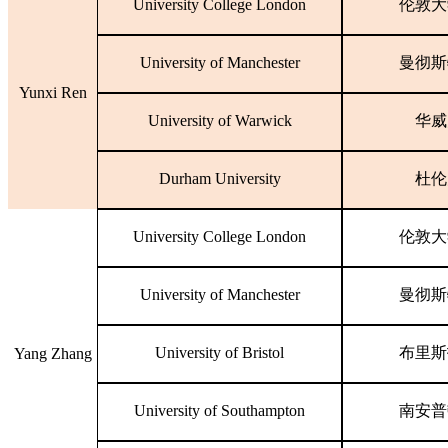
University College London
伦敦大
University of Manchester
曼彻斯
Yunxi Ren
University of Warwick
华威
Durham University
杜伦
University College London
伦敦大
University of Manchester
曼彻斯
University of Bristol
布里斯
Yang Zhang
University of Southampton
南安普