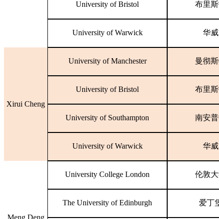
University of Bristol
布里斯
University of Warwick
华威
University of Manchester
曼彻斯
University of Bristol
布里斯
Xirui Cheng
University of Southampton
南安普
University of Warwick
华威
University College London
伦敦大
The University of Edinburgh
爱丁
Meng Deng