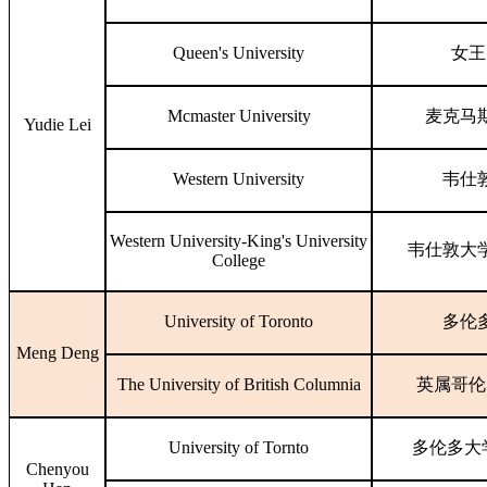
Queen's University
女王
Mcmaster University
麦克马
Yudie Lei
Western University
韦仕
Western University-King's University
韦仕敦大
College
University of Toronto
多伦
Meng Deng
The University of British Columnia
英属哥伦
University of Tornto
多伦多大
Chenyou