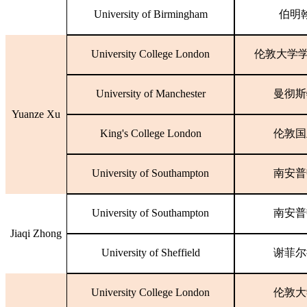
University of Birmingham
伯明
University College London
伦敦大学
University of Manchester
曼彻斯
Yuanze Xu
King's College London
伦敦国
University of Southampton
南安普
University of Southampton
南安普
Jiaqi Zhong
University of Sheffield
谢菲尔
University College London
伦敦大