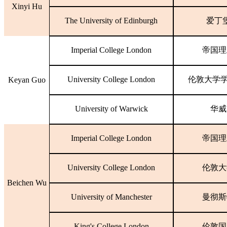
Xinyi Hu
The University of Edinburgh
爱丁
Imperial College London
帝国理
University College London
伦敦大学
Keyan Guo
University of Warwick
华威
Imperial College London
帝国理
University College London
伦敦大
Beichen Wu
University of Manchester
曼彻斯
King's College London
伦敦国