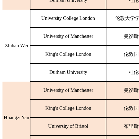
Durham University
杜伦
University College London
伦敦大学
University of Manchester
曼彻斯
Zhihan Wei
King's College London
伦敦国
Durham University
杜伦
University of Manchester
曼彻斯
King's College London
伦敦国
Huangzi Yan
University of Bristol
布里斯