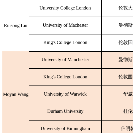
University College London
伦敦大
University of Machester
曼彻斯
Ruisong Liu
King's College London
伦敦国
University of Manchester
曼彻斯
King's College London
伦敦国
University of Warwick
华威
Moyan Wang
Durham University
杜伦
University of Birmingham
伯明