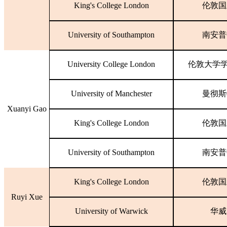
King's College London
伦敦国
University of Southampton
南安普
University College London
伦敦大学
University of Manchester
曼彻斯
Xuanyi Gao
King's College London
伦敦国
University of Southampton
南安普
King's College London
伦敦国
Ruyi Xue
University of Warwick
华威