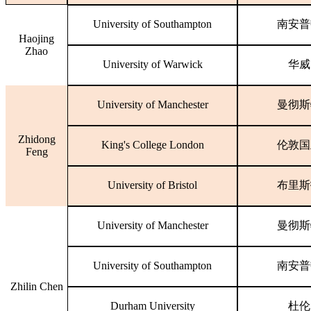
University of Southampton
南安普
Haojing
Zhao
University of Warwick
华威
University of Manchester
曼彻斯
Zhidong
King's College London
伦敦国
Feng
University of Bristol
布里斯
University of Manchester
曼彻斯
University of Southampton
南安普
Zhilin Chen
Durham University
杜伦