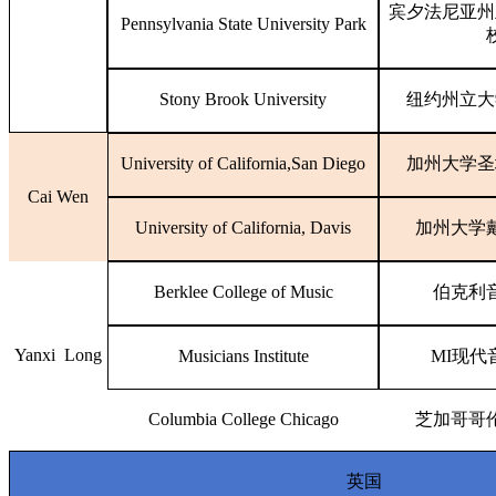
宾夕法尼亚州
Pennsylvania State University Park
Stony Brook University
纽约州立大
University of California,San Diego
加州大学圣
Cai Wen
University of California, Davis
加州大学
Berklee College of Music
伯克利
Yanxi Long
Musicians Institute
MI现代
Columbia College Chicago
芝加哥哥
英国