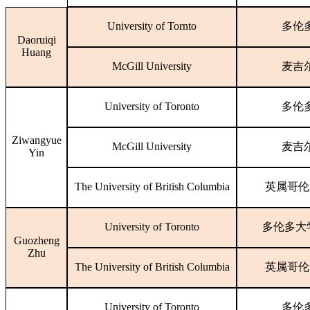
University of Tornto
多伦
Daoruiqi
Huang
McGill University
麦吉
University of Toronto
多伦
Ziwangyue
McGill University
麦吉
Yin
The University of British Columbia
英属哥伦
University of Toronto
多伦多大
Guozheng
Zhu
The University of British Columbia
英属哥伦
University of Toronto
多伦