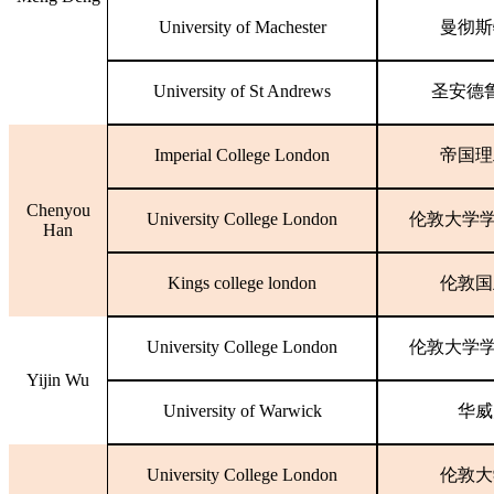
University of Machester
曼彻斯
University of St Andrews
圣安德
Imperial College London
帝国理
Chenyou
University College London
伦敦大学
Han
Kings college london
伦敦国
University College London
伦敦大学
Yijin Wu
University of Warwick
华威
University College London
伦敦大