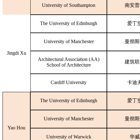
University of Southampton
南安普
The University of Edinburgh
爱丁
University of Manchester
曼彻斯
Jingdi Xu
Architectural Association (AA)
建筑联
School of Architecture
Cardiff University
卡迪
The University of Edinburgh
爱丁
University of Manchester
曼彻斯
Yao Hou
University of Warwick
华威