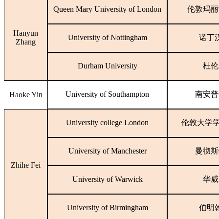
Queen Mary University of London
伦敦玛丽
Hanyun
University of Nottingham
诺丁
Zhang
Durham University
杜伦
University of Southampton
南安普
Haoke Yin
University college London
伦敦大学
University of Manchester
曼彻斯
Zhihe Fei
University of Warwick
华威
University of Birmingham
伯明