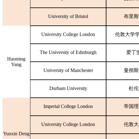
University of Bristol
布里斯
University College London
伦敦大学
The University of Edinburgh
爱丁
Haoming
Yang
University of Manchester
曼彻斯
Durham University
杜伦
Imperial College London
帝国理
University College London
伦敦大
Yunxin Deng