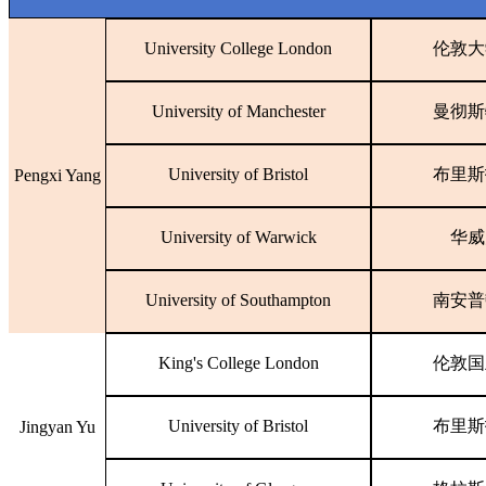
University College London
伦敦大
University of Manchester
曼彻斯
University of Bristol
布里斯
Pengxi Yang
University of Warwick
华威
University of Southampton
南安普
King's College London
伦敦国
University of Bristol
布里斯
Jingyan Yu