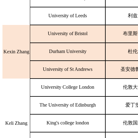
University of Leeds
利兹
University of Bristol
布里斯
Durham University
杜伦
Kexin Zhang
University of St Andrews
圣安德
University College London
伦敦大
The University of Edinburgh
爱丁
King's college london
伦敦国
Keli Zhang