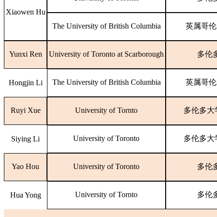
Xiaowen Hu
The University of British Columbia
英属哥伦
Yunxi Ren
University of Toronto at Scarborough
多伦
The University of British Columbia
英属哥伦
Hongjin Li
Ruyi Xue
University of Tornto
多伦多大
University of Toronto
多伦多大
Siying Li
Yao Hou
University of Toronto
多伦
University of Tornto
多伦
Hua Yong