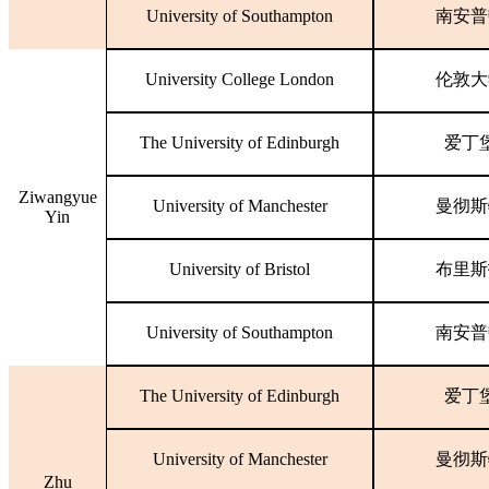
University of Southampton
南安普
University College London
伦敦大
The University of Edinburgh
爱丁
Ziwangyue
University of Manchester
曼彻斯
Yin
University of Bristol
布里斯
University of Southampton
南安普
The University of Edinburgh
爱丁
University of Manchester
曼彻斯
Zhu