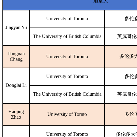
加拿大
University of Toronto
多伦
Jingyan Yu
The University of British Columbia
英属哥伦
Jiangnan
多伦多
University of Toronto
Chang
University of Toronto
多伦
Donglai Li
The University of British Columbia
英属哥伦
Haojing
多伦
University of Tornto
Zhao
University of Toronto
多伦多大