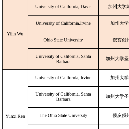
University of California, Davis
加州大学
University of California,Irvine
加州大学
Yijin Wu
Ohio State University
俄亥俄
University of California, Santa
加州大学圣
Barbara
University of California, Irvine
加州大学
University of California, Santa
加州大学圣
Barbara
The Ohio State University
俄亥俄
Yunxi Ren