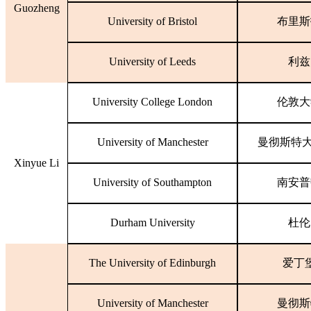
Guozheng
University of Bristol
布里斯
University of Leeds
利兹
University College London
伦敦大
University of Manchester
曼彻斯特
Xinyue Li
University of Southampton
南安普
Durham University
杜伦
The University of Edinburgh
爱丁
University of Manchester
曼彻斯