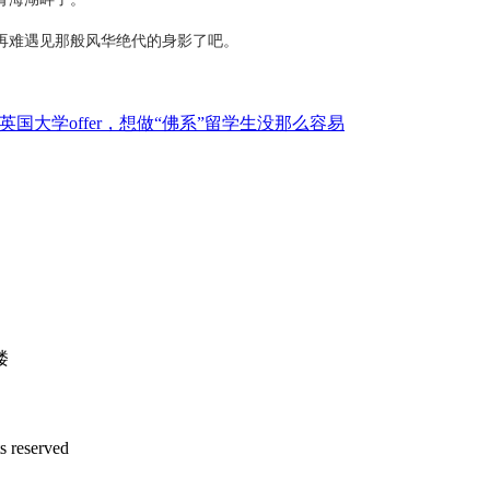
难遇见那般风华绝代的身影了吧。
英国大学offer，想做“佛系”留学生没那么容易
楼
s reserved