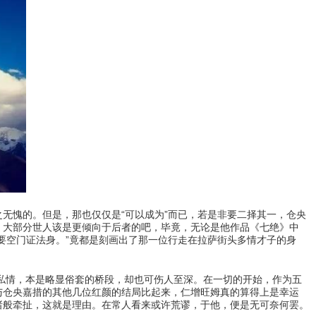
无愧的。但是，那也仅仅是“可以成为”而已，若是非要二择其一，仓央
，大部分世人该是更倾向于后者的吧，毕竟，无论是他作品《七绝》中
要空门证法身。”竟都是刻画出了那一位行走在拉萨街头多情才子的身
情，本是略显俗套的桥段，却也可伤人至深。在一切的开始，作为五
与仓央嘉措的其他几位红颜的结局比起来，仁增旺姆真的算得上是幸运
诸般牵扯，这就是理由。在常人看来或许荒谬，于他，便是无可奈何罢。