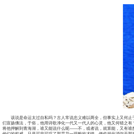
该说是命运太过自私吗？古人常说忠义难以两全，但事实上又何止于
们宣扬佛法，于俗，他用诗歌净化一代又一代人的心灵，他又何错之有
将他押解到青海湖，谁又能说什么呢——不，或者说，就算能，又有谁
他们的权威。只是可悲可叹了那昙花一现般的才情，便也就此消弥于那