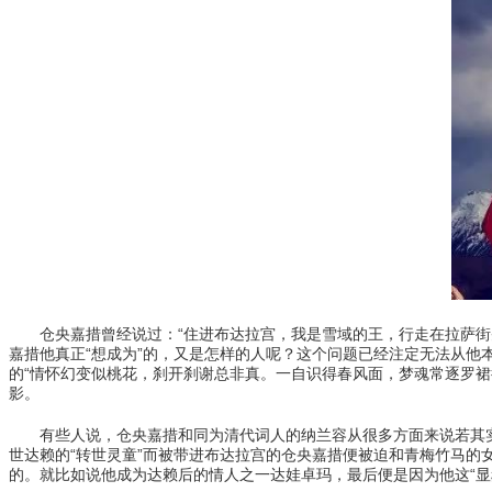
仓央嘉措曾经说过：“住进布达拉宫，我是雪域的王，行走在拉萨街头
嘉措他真正“想成为”的，又是怎样的人呢？这个问题已经注定无法从
的“情怀幻变似桃花，刹开刹谢总非真。一自识得春风面，梦魂常逐罗裙
影。
有些人说，仓央嘉措和同为清代词人的纳兰容从很多方面来说若其实
世达赖的“转世灵童”而被带进布达拉宫的仓央嘉措便被迫和青梅竹马
的。就比如说他成为达赖后的情人之一达娃卓玛，最后便是因为他这“