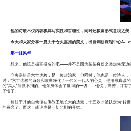
他的诗歌不仅内容极具写实性和哲理性，同时还极富形式意境之美，表
今天和大家分享一篇关于仓央嘉措的美文，出自剑桥课程中心A-Leve
那一抹风华
想来，他该是极富盛名的吧——并不是因为某某身份之类烂俗无边的
仓央嘉措是六世达赖，是一位政治家，但同时，他也是一位诗人，一个
过：“六世达赖的诗歌和歌曲净化了一代又一代人的心灵，他用最真诚
的“高人”所做不到的。他亲身体会了世间的一切——愉悦，痛苦，才有
了悟了。
相较于其他自幼便在佛教圣地长大的达赖，十五岁才被认定为“转世灵
的眷恋了。而这，或许也是一切悲剧的开始。