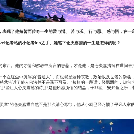
现了他短暂而传奇一生的爱与憎、 苦与乐、 行与思、 感与悟，在一
l记者站的小记者Iris之手。她笔下仓央嘉措的一生是怎样的呢？
东西。他的才情和佛教中所言的慈悲，才是他，是仓央嘉措留在世间最
在红尘中沉浮的“普通人”，而也就是这种宗教，政治以及世俗的杂糅
的慈悲告诉了俗人佛法并不是遥不可及。”短短的一段话，轻飘飘的，却包
了那些让人心灵震撼的诗,那是他所感所悟的结晶，子非鱼，安知鱼之乐，
童”的仓央嘉措自然不是那么清心寡欲，他从小就已经习惯了平凡人家