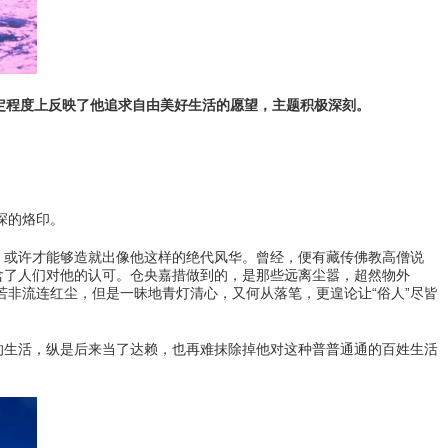
定程度上反映了他追求自由美好生活的愿望，主题积极深刻。
深的烙印。
，或许才能够造就出像他这样的绝代风华。曾经，便有藏传佛教高僧说
含了人们对他的认可。仓央嘉措做到的，是那些远离尘嚣，超然物外
若非流连红尘，但是一昧地青灯清心，又何从落笔，更遑论让“俗人”尽皆
的生活，纵是后来当了达赖，也再难抹除掉他对这种普普通通的百姓生活