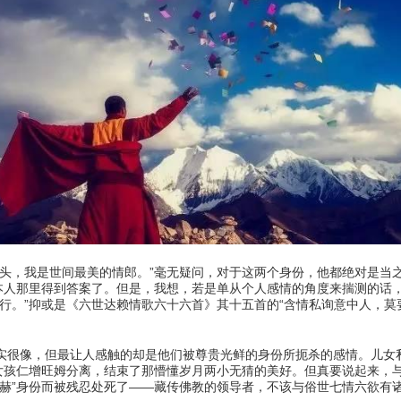
，我是世间最美的情郎。”毫无疑问，对于这两个身份，他都绝对是当之
他本人那里得到答案了。但是，我想，若是单从个人感情的角度来揣测的话
行。”抑或是《六世达赖情歌六十六首》其十五首的“含情私询意中人，莫
很像，但最让人感触的却是他们被尊贵光鲜的身份所扼杀的感情。儿女私
的女孩仁增旺姆分离，结束了那懵懂岁月两小无猜的美好。但真要说起来，
显赫”身份而被残忍处死了——藏传佛教的领导者，不该与俗世七情六欲有