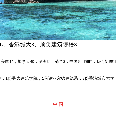
、EHL、香港城大3、顶尖建筑院校3...
，美国
，加拿大
，澳洲
，荷兰
，中国
，同时，我们新增
14
40
34
3
9
1
院，
份曼大建筑学院，
份谢菲尔德建筑系，
份香港城市大学
1
1
3
中
国