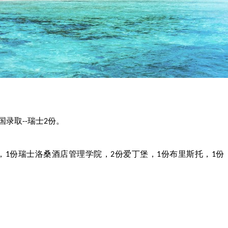
国录取
瑞士
份。
--
2
，
份瑞士洛桑酒店管理学院，
份爱丁堡，
份布里斯托，
份
1
2
1
1