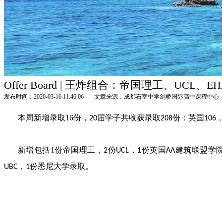
Offer Board | 王炸组合：帝国理工、UCL
发布时间：2020-03-16 11:46:06
文章来源：成都石室中学剑桥国际高中课程中心
本周新增录取
16
份，
届学子共收获录取
份：英国
20
208
106
新增包括
1
份帝国理工，
份
，
份英国
建筑联盟学
2
UCL
1
AA
，
份悉尼大学录取。
UBC
1