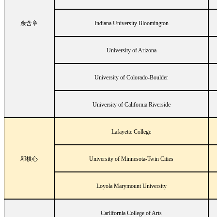
余含章
Indiana University Bloomington
University of Arizona
University of Colorado-Boulder
University of California Riverside
Lafayette College
邓棋心
University of Minnesota-Twin Cities
Loyola Marymount University
Carlifornia College of Arts