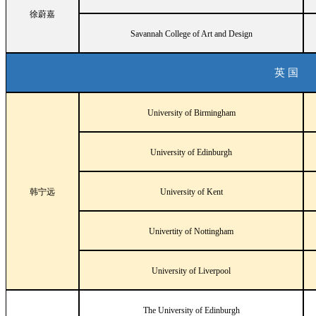
徐蔚嘉
Savannah College of Art and Design
英 国
University of Birmingham
University of Edinburgh
韩宁远
University of Kent
Univertity of Nottingham
University of Liverpool
The University of Edinburgh