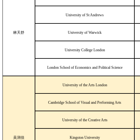
University of St Andrews
林天舒
University of Warwick
University College London
London School of Economics and Political Science
University of the Arts London
Cambridge School of Visual and Performing Arts
University of the Creative Arts
吴润佳
Kingston University